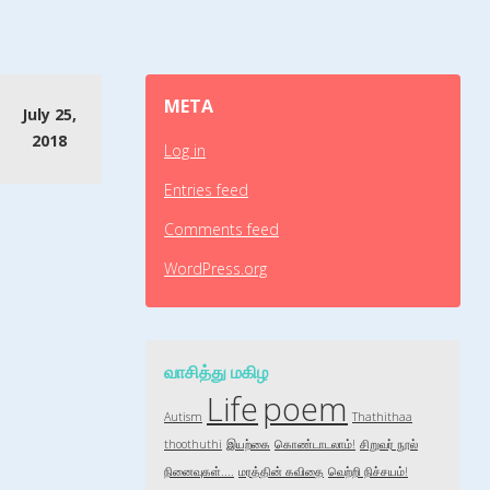
META
July 25,
2018
Log in
Entries feed
Comments feed
WordPress.org
வாசித்து மகிழ
Life
poem
Autism
Thathithaa
thoothuthi
இயற்கை
கொண்டாடலாம்!
சிறுவர் நூல்
நினைவுகள்....
மரத்தின் கவிதை
வெற்றி நிச்சயம்!