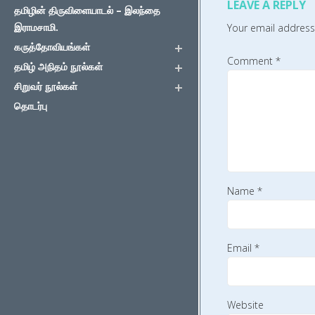
LEAVE A REPLY
தமிழின் திருவிளையாடல் – இலந்தை
இராமசாமி.
Your email address 
கருத்தோவியங்கள்
Comment
*
தமிழ் அநிதம் நூல்கள்
சிறுவர் நூல்கள்
தொடர்பு
Name
*
Email
*
Website