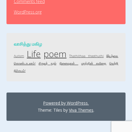
Comments feed
WordPress.org
வாசித்து மகிழ
Life
poem
Autism
Thathithaa thoothuthi
இயற்கை
கொண்டாடலாம்!
சிறுவர் நூல்
நினைவுகள்....
மரத்தின் கவிதை
வெற்றி
நிச்சயம்!
Powered by WordPress.
Theme: Tiles by
Viva Themes
.