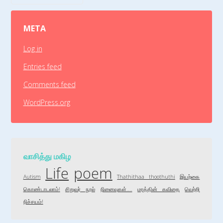
META
Log in
Entries feed
Comments feed
WordPress.org
வாசித்து மகிழ
Life
poem
Autism
Thathithaa thoothuthi
இயற்கை
கொண்டாடலாம்!
சிறுவர் நூல்
நினைவுகள்....
மரத்தின் கவிதை
வெற்றி
நிச்சயம்!