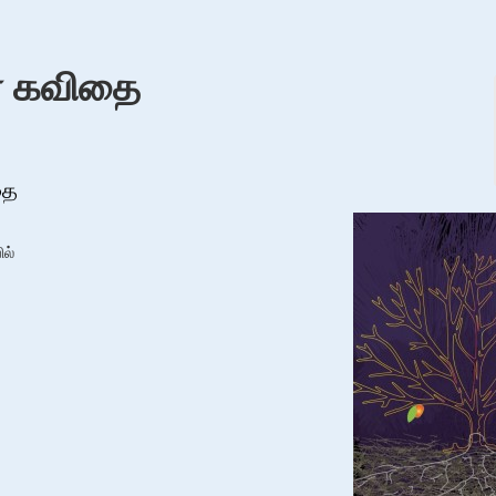
ன் கவிதை
தை
ல்