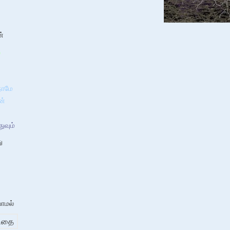
்
த
நாமே
ன்
ுவும்
ு
யாமல்
விதை