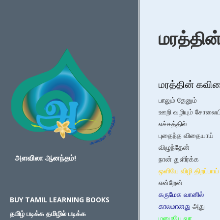
மரத்தி
மரத்தின் கவி
பாலும்
தேனும்
ஊறி வழியும் சோலையி
எச்சத்தில்
புதைந்த விதையாய்
விழுந்தேன்
அளவிலா ஆனந்தம்!
நான் துளிர்க்க
ஒளியே விழி திறப்பாய்
என்றேன்
கருமேக வானில்
BUY TAMIL LEARNING BOOKS
காலமானது
அது
தமிழ் படிக்க தமிழில் படிக்க
மழையே வா