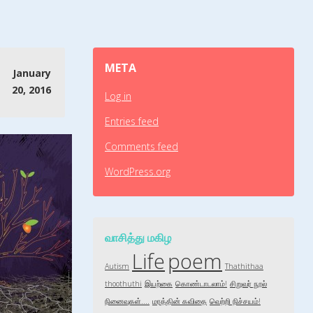
META
January
20, 2016
Log in
Entries feed
Comments feed
WordPress.org
வாசித்து மகிழ
Life
poem
Autism
Thathithaa
thoothuthi
இயற்கை
கொண்டாடலாம்!
சிறுவர் நூல்
நினைவுகள்....
மரத்தின் கவிதை
வெற்றி நிச்சயம்!