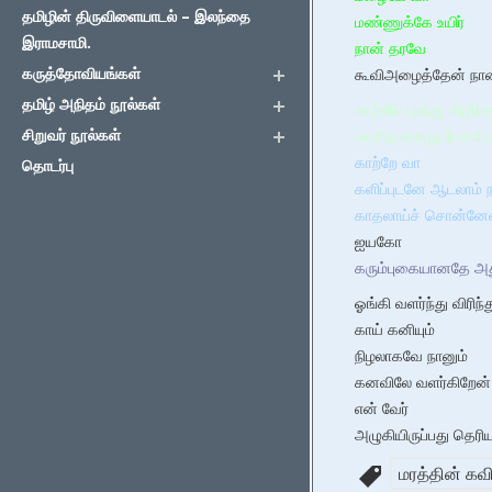
தமிழின் திருவிளையாடல் – இலந்தை
மண்ணுக்கே உயிர்
இராமசாமி.
நான் தரவே
கருத்தோவியங்கள்
கூவிஅழைத்தேன் நான
தமிழ் அநிதம் நூல்கள்
காற்றில் பறந்து கிழிந்
சிறுவர் நூல்கள்
காகிதமானது மேகமே
காற்றே வா
தொடர்பு
களிப்புடனே ஆடலாம் 
காதலாய்ச் சொன்னே
ஐயகோ
கரும்புகையானதே அத
ஓங்கி வளர்ந்து விரிந்த
காய் கனியும்
நிழலாகவே நானும்
கனவிலே வளர்கிறேன்
என் வேர்
அழுகியிருப்பது தெரி
மரத்தின் க