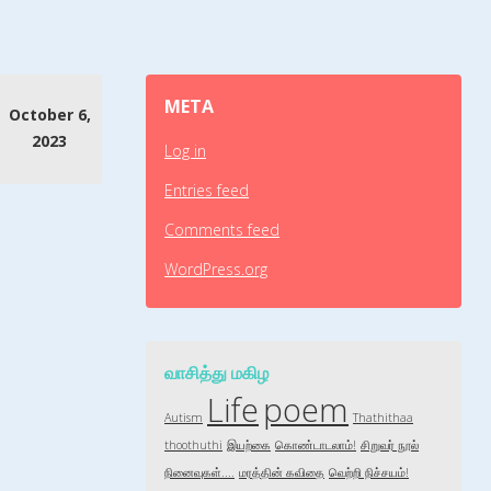
META
October 6,
2023
Log in
Entries feed
Comments feed
WordPress.org
வாசித்து மகிழ
Life
poem
Autism
Thathithaa
thoothuthi
இயற்கை
கொண்டாடலாம்!
சிறுவர் நூல்
நினைவுகள்....
மரத்தின் கவிதை
வெற்றி நிச்சயம்!