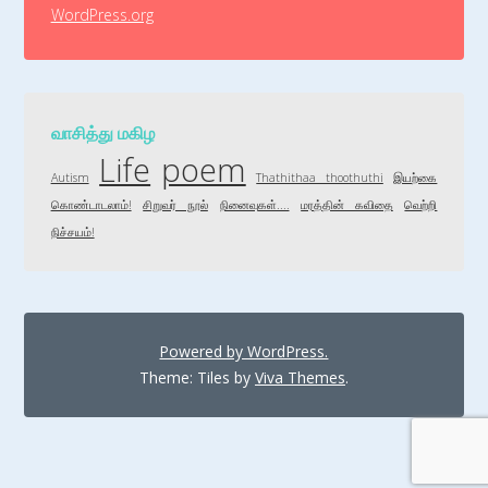
WordPress.org
வாசித்து மகிழ
Life
poem
Autism
Thathithaa thoothuthi
இயற்கை
கொண்டாடலாம்!
சிறுவர் நூல்
நினைவுகள்....
மரத்தின் கவிதை
வெற்றி
நிச்சயம்!
Powered by WordPress.
Theme: Tiles by
Viva Themes
.